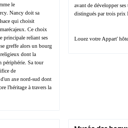
omme le
avant de développer ses t
rcy.
Nancy doit sa
distingués par trois prix 
sace qui choisit
e marécajeux.
Ce choix
e principale reliant ses
Louez votre Appart' hôt
se greffe alors un bourg
 religieux dont la
 périphérie. S
a tour
ifice de
 d'un axe nord-sud dont
 l'héritage à travers la