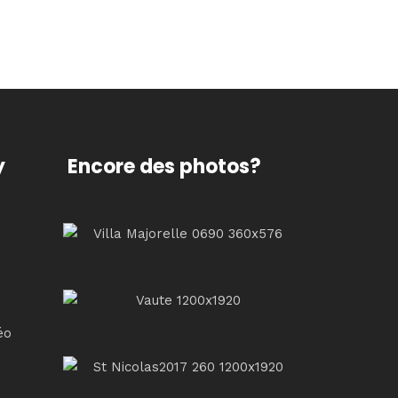
y
Encore des photos?
éo